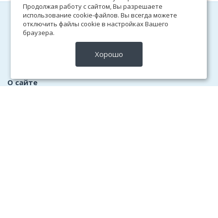
Продолжая работу с сайтом, Вы разрешаете
использование cookie-файлов. Вы всегда можете
Поехали Вместе
отключить файлы cookie в настройках Вашего
браузера.
Сервис поиска попутчиков
Хорошо
О сайте
Как это работает
Правила сервиса
Техника безопасности
Пользовательское соглашение
Обратная связь
Сервисы